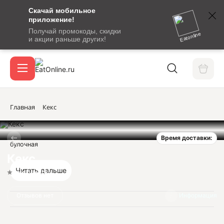
Скачай мобильное
номер
приложение!
SMS-
Получай промокоды, скидки
сообщение
Eatonline
и акции раньше других!
с
Акции
кодом
подтверждения
О сервисе
Главная
Кекс
Время доставки:
Откры
булочная
Вход / регистрация
Кекс
Читать дальше
Нет оценок
Отзывов нет
Информация