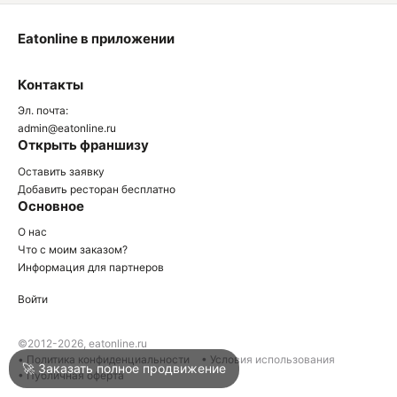
Eatonline в приложении
О
Контакты
О
Эл. почта:
admin@eatonline.ru
Открыть франшизу
Оставить заявку
Добавить ресторан бесплатно
Основное
Войти
О нас
Что с моим заказом?
Информация для партнеров
Город
Нижний Тагил
Войти
Написать в техподдержку
©2012-2026, eatonline.ru
• Политика конфиденциальности
• Условия использования
🚀 Заказать полное продвижение
• Публичная оферта